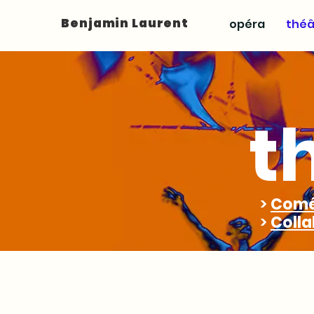
Benjamin Laurent
opéra
théâ
t
>
Comé
>
Colla