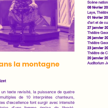
Scène nation
08 février 2
Laye, Théât
01 février 2
d’art et de cu
27 janvier 2
Théâtre Geo
26 janvier 2
Théâtre Geo
23 janvier 2
Théâtre de C
20 janvier 2
dans la montagne
Auditorium J
izet
un texte revisité, la puissance de quatre
 multiples de 10 interprètes chanteurs,
tes d’excellence font surgir avec intensité
stoire d’une femme éprise de liberté.