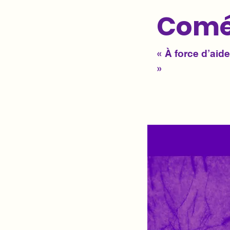
Com
« À force d’aid
»