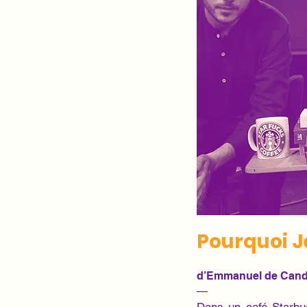
Pourquoi J
d’Emmanuel de Candi
—