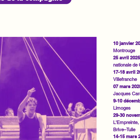
10 janvier 2
Montrouge
25 avril 2025
nationale de
17-18 avril 
Villefranche
07 mars 202
Jacques Car
9-10 décemb
Limoges
29-30 novem
L'Empreinte,
Brive–Tulle
14-15 mars 