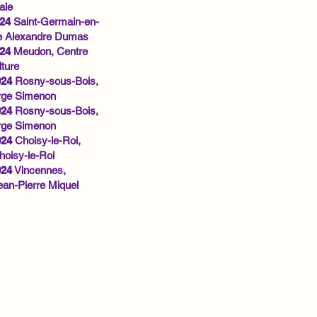
ale
024
Saint-Germain-en-
re Alexandre Dumas
024
Meudon, Centre
lture
024
Rosny-sous-Bois,
rge Simenon
024
Rosny-sous-Bois,
rge Simenon
024
Choisy-le-Roi,
hoisy-le-Roi
024
Vincennes,
ean-Pierre Miquel