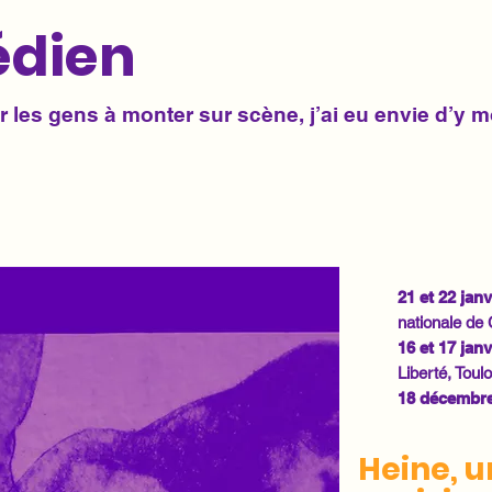
édien
er les gens à monter sur scène, j’ai eu envie d’y
21 et 22 jan
nationale de
1
6 et 17 jan
Liberté, Toul
18 décembre
Heine, u