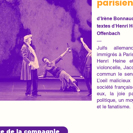
parisie
d'Irène Bonnau
textes d'Henri 
Offenbach
—
Juifs alleman
immigrés à Paris
Henri Heine et
violoncelle, Ja
commun le sens 
L’oeil malicieux
société françai
eux, la joie p
politique, un mo
et le fanatisme.
ite de la compagnie