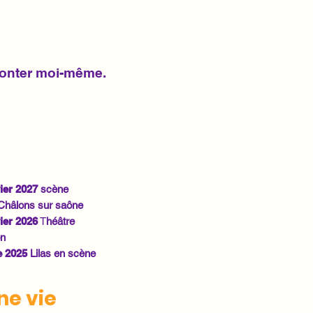
 monter moi-même.
vier 2027
scène
 Châlons sur saône
vier 2026
T
héâtre
on
 2025
Lilas en scène
ne vie