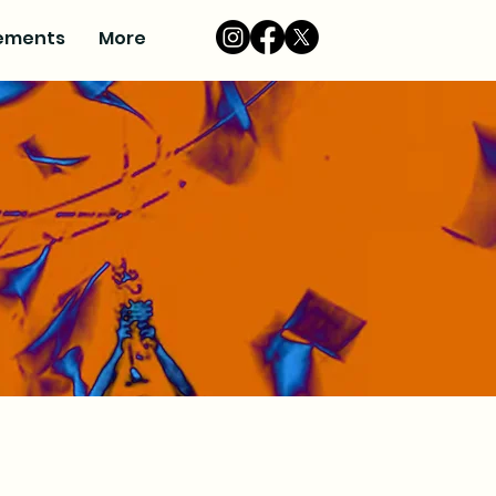
ements
More