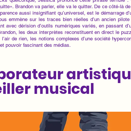
cks quelconque, Jessica prononce cette phrase terrible :
quitte». Brandon va parler, elle va le quitter. De ce côté-là de
p­parence aussi insignifiant qu’universel, est le démarrage d
nous em­mène sur les traces bien réelles d’un ancien pilot
nt avec dérision d’ou­tils numériques variés, en passant d’
Brandon, les deux interprètes reconstituent en direct le puzzl
l’air de rien, les notions complexes d’une société hyperconne
e et pouvoir fascinant des médias.
borateur artistiqu
iller musical