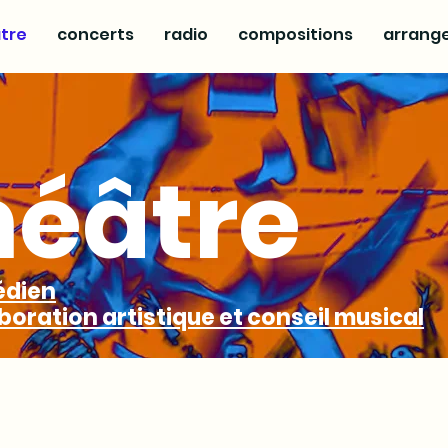
tre
concerts
radio
compositions
arrang
héâtre
dien
boration artistique et conseil musical