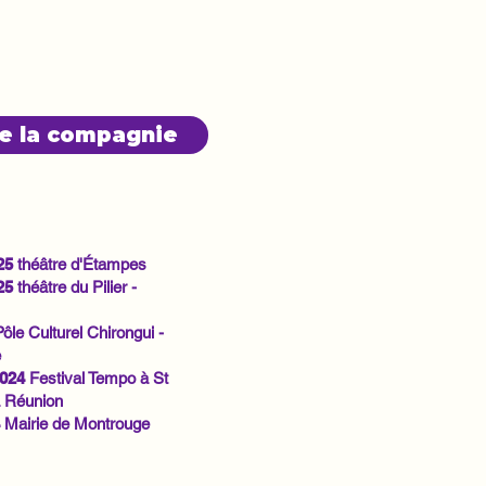
de la compagnie
25
théâtre d'Étampes
25
théâtre du Pilier -
ôle Culturel Chirongui -
e
2024
Festival Tempo à St
a Réunion
4
Mairie de Montrouge