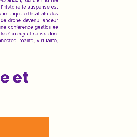
 «Brandon, ou bien tu me
 l’histoire le suspense est
’une enquête théâtrale des
e de drone devenu lanceur
une conférence ges­ticulée
e d’un digital native dont
ctée: réalité, virtualité,
e et