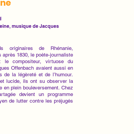
nne
d
Heine, musique de Jacques
ds originaires de Rhénanie,
 après 1830, le poète-journaliste
 le compositeur, virtuose du
cques Offenbach avaient aussi en
de la légèreté et de l’humour.
 et lucide, ils ont su observer la
se en plein bouleversement. Chez
artagée devient un programme
yen de lutter contre les préjugés