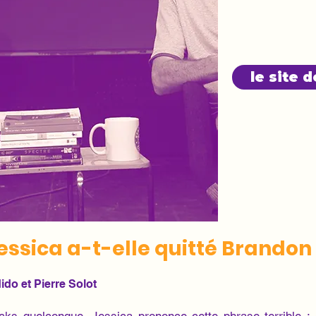
le site 
essica a-t-elle quitté Brandon
do et Pierre Solot