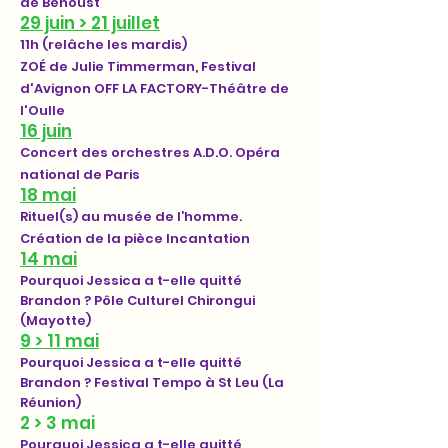
de Behoust
29 juin > 21 juillet
11h (relâche les mardis)
ZOÉ de Julie Timmerman, Festival
d'Avignon OFF LA FACTORY-Théâtre de
l'Oulle
16 juin
Concert des orchestres A.D.O. Opéra
national de Paris
18 mai
Rituel(s) au musée de l’homme.
Création de la pièce Incantation
14 mai
Pourquoi Jessica a t-elle quitté
Brandon ? Pôle Culturel Chirongui
(Mayotte)
9 > 11 mai
Pourquoi Jessica a t-elle quitté
Brandon ? Festival Tempo à St Leu (La
Réunion)
2 > 3 mai
Pourquoi Jessica a t-elle quitté