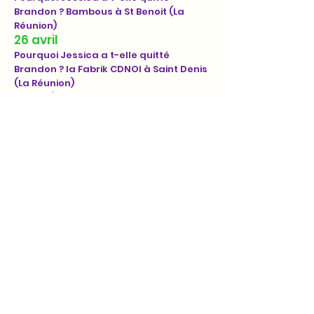
Brandon ? Bambous à St Benoit (La
Réunion)
26 avril
Pourquoi Jessica a t-elle quitté
Brandon ? la Fabrik CDNOI à Saint Denis
(La Réunion)
25 avril
Pourquoi Jessica a t-elle quitté
Brandon ? la Fabrik CDNOI à Saint Denis
(La Réunion)
27 mars
Entrez dans la danse, récital avec
Marianne Croux, Maison du livre et de
la culture de Bonnieux et à la mairie de
Garéoult
28 mars
Entrez dans la danse !, récital avec
Marianne Croux, mairie de Garéoult
25 > 26 mars
Tour de chant autour du monde,
récital avec KIUP LEE, Studio Bastille
14 > 15 mars