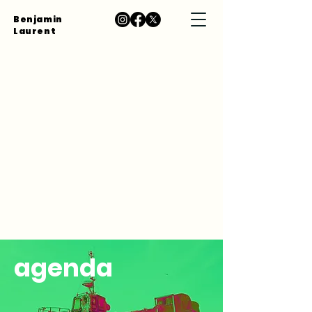
Benjamin
Laurent
agenda